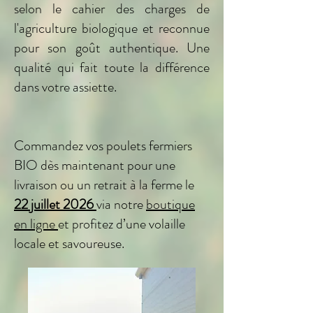
selon le cahier des charges de
l'agriculture biologique et reconnue
pour son goût authentique. Une
qualité qui fait toute la différence
dans votre assiette.
Commandez vos poulets fermiers
BIO dès maintenant pour une
livraison ou un retrait à la ferme le
22 juillet 2026
via notre
boutique
en ligne
et profitez d’une volaille
locale et savoureuse.