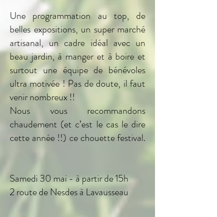
Une programmation au top, de
belles expositions, un super marché
artisanal, un cadre idéal avec un
beau jardin, à manger et à boire et
surtout une équipe de bénévoles
ultra motivée ! Pas de doute, il faut
venir nombreux !!
Nous vous recommandons
chaudement (et c’est le cas le dire
cette année !!) ce chouette festival.
Samedi 30 mai - à partir de 15h
2 route de Nesdes à Lavausseau