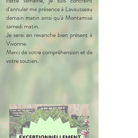
cette semaine, je suis contraint
d'annuler ma présence à Lavausseau
demain matin ainsi qu'à Montamisé
samedi matin.
Je serai en revanche bien présent à
Vivonne.
Merci de votre compréhension et de
votre soutien.