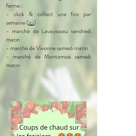
ferme :
- click & collect une fois par
semaine (
ici
)
- marché de Lavausseau vendredi
matin
- marché de Vivonne samedi matin
- marché de Montamisé samedi
matin