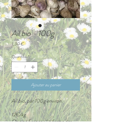
Ail bio - 100g
Prix
1,30 €
Quantité
*
Ajouter au panier
Ail bio, par 100g environ.
12€/kg
Origine France : La ferme des