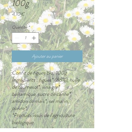
100g
Prix
4,10 €
Quantité
*
Ajouter au panier
Confit de figues bio, 100g
Ingrédients : figues* (86%), huile
de tournesol*, vinaigre*
balsamique, sucre de canne*,
amidon de maïs*, sel marin,
poivre*.
*Produits issus de l'agriculture
biologique
Figues issues de la ferme des